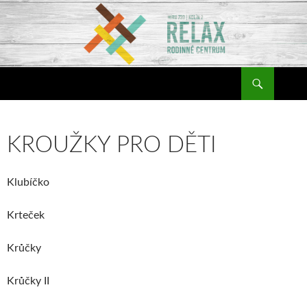
Hledat
Relax Rodinné Centrum
PŘEJÍT
K
OBSAHU
WEBU
KROUŽKY PRO DĚTI
Klubíčko
Krteček
Krůčky
Krůčky II