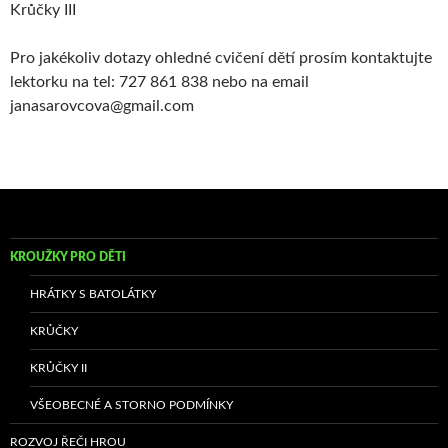
Krůčky III
Pro jakékoliv dotazy ohledné cvičení dětí prosím kontaktujte
lektorku na tel: 727 861 838 nebo na email
janasarovcova@gmail.com
KROUŽKY PRO DĚTI
HRÁTKY S BATOLÁTKY
KRŮČKY
KRŮČKY II
VŠEOBECNÉ A STORNO PODMÍNKY
ROZVOJ ŘEČI HROU