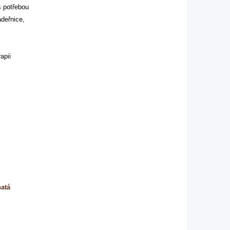
 potřebou
adeřnice,
apii
natá