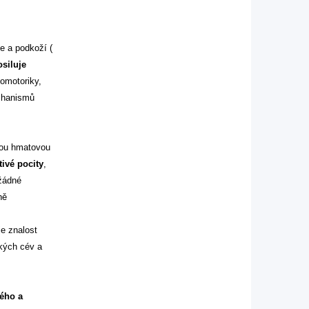
e a podkoží (
siluje
omotoriky,
echanismů
ou hmatovou
ivé pocity
,
 žádné
ně
e znalost
kých cév a
lého a