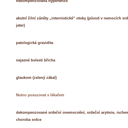
nekompenzovaná hypertenze
akutní žilní záněty
„
internistické“ otoky (původ v nemocích srd
jater)
patologická gravidita
nejasné bolesti břicha
glaukom (zelený zákal)
Nutno posuzovat s lékařem
dekompenzované srdeční onemocnění, srdeční arytmie, ische
choroba srdce