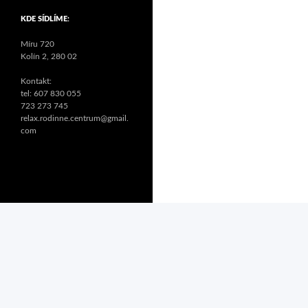
KDE SÍDLÍME:
Míru 720
Kolín 2, 280 02
Kontakt:
tel: 607 830 055
723 273 745
relax.rodinne.centrum@gmail.
com