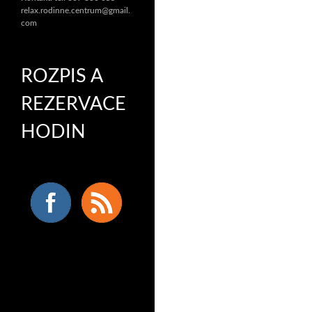
relax.rodinne.centrum@gmail.
com
ROZPIS A
REZERVACE
HODIN