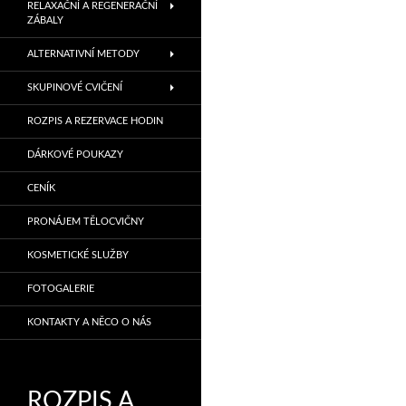
RELAXAČNÍ A REGENERAČNÍ
ZÁBALY
ALTERNATIVNÍ METODY
SKUPINOVÉ CVIČENÍ
ROZPIS A REZERVACE HODIN
DÁRKOVÉ POUKAZY
CENÍK
PRONÁJEM TĚLOCVIČNY
KOSMETICKÉ SLUŽBY
FOTOGALERIE
KONTAKTY A NĚCO O NÁS
ROZPIS A