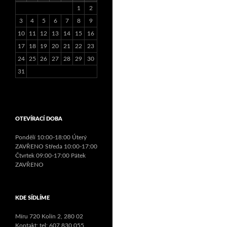
1
2
3
4
5
6
7
8
9
10
11
12
13
14
15
16
17
18
19
20
21
22
23
24
25
26
27
28
29
30
31
OTEVÍRACÍ DOBA
Pondělí 10:00-18:00 Úterý
ZAVŘENO Středa 10:00-17:00
Čtvrtek 09:00-17:00 Pátek
ZAVŘENO
KDE SÍDLÍME
Míru 720 Kolín 2, 280 02
Kontakt: tel: 607 830 055