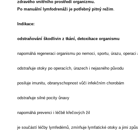
zdravého vnitřního prostředí organizmu.
Po manuální lymfodrenáži je potřebný pitný režim
.
Indikace:
odstraňování škodlivin z tkání, detoxikace organismu
napomáhá regeneraci organismu po nemoci, sportu, úrazu, operaci 
odstraňuje otoky po operacích, úrazech i nejasného původu
posiluje imunitu, obranyschopnost vůči infekčním chorobám
odstraňuje silné pocity ůnavy
napomáhá prevenci i léčbě křečových žil
je součástí léčby lymfedémů, zmírňuje lymfatické otoky a jimi způs