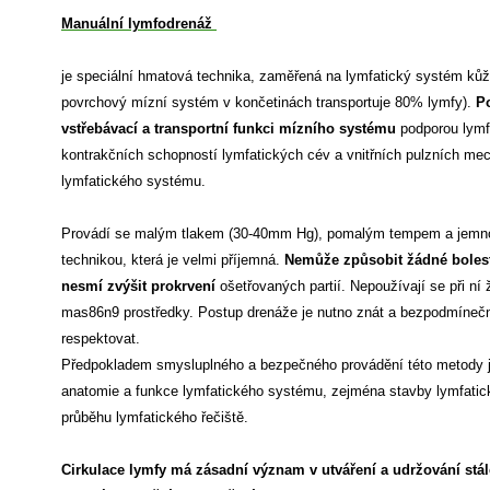
Manuální lymfodrenáž
je speciální hmatová technika, zaměřená na lymfatický systém kůž
povrchový mízní systém v končetinách transportuje 80% lymfy).
Po
vstřebávací a transportní funkci mízního systému
podporou lymf
kontrakčních schopností lymfatických cév a vnitřních pulzních m
lymfatického systému.
Provádí se malým tlakem (30-40mm Hg), pomalým tempem a jemn
technikou, která je velmi příjemná.
Nemůže způsobit žádné bolest
nesmí zvýšit prokrvení
ošetřovaných partií. Nepoužívají se při ní
mas86n9 prostředky. Postup drenáže je nutno znát a bezpodmíneč
respektovat.
Předpokladem smysluplného a bezpečného provádění této metody j
anatomie a funkce lymfatického systému, zejména stavby lymfatic
průběhu lymfatického řečiště.
Cirkulace lymfy má zásadní význam v utváření a udržování stá