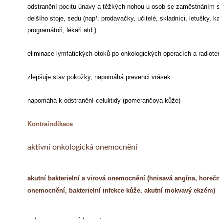
odstranění pocitu únavy a těžkých nohou u osob se zaměstnáním s
delšího stoje, sedu (např. prodavačky, učitelé, skladníci, letušky, k
programátoři, lékaři atd.)
eliminace lymfatických otoků po onkologických operacích a radioter
zlepšuje stav pokožky, napomáhá prevenci vrásek
napomáhá k odstranění celulitidy (pomerančová kůže)
Kontraindikace
aktivní onkologická onemocnění
akutní bakterielní a virová onemocnění (hnisavá angína, horeč
onemocnění, bakterielní infekce kůže, akutní mokvavý ekzém)